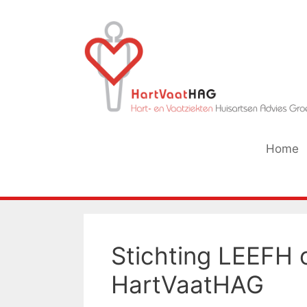
Ga
naar
de
inhoud
Home
Stichting LEEFH 
HartVaatHAG