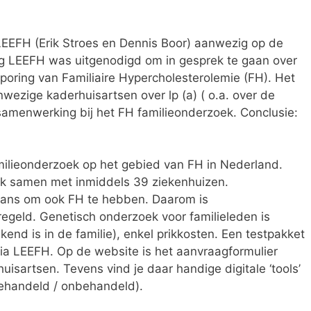
 LEEFH (Erik Stroes en Dennis Boor) aanwezig op de
ng LEEFH was uitgenodigd om in gesprek te gaan over
poring van Familiaire Hypercholesterolemie (FH). Het
ezige kaderhuisartsen over lp (a) ( o.a. over de
 samenwerking bij het FH familieonderzoek. Conclusie:
milieonderzoek op het gebied van FH in Nederland.
erk samen met inmiddels 39 ziekenhuizen.
kans om ook FH te hebben. Daarom is
egeld. Genetisch onderzoek voor familieleden is
kend is in de familie), enkel prikkosten. Een testpakket
via LEEFH. Op de website is het aanvraagformulier
uisartsen. Tevens vind je daar handige digitale ‘tools’
ehandeld / onbehandeld).